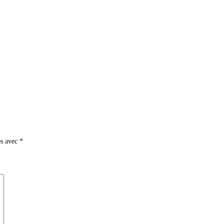
és avec
*