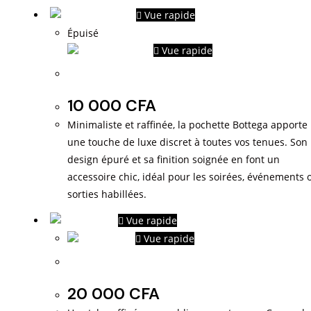
Vue rapide
Épuisé
Vue rapide
Pochette botega
10 000
CFA
Minimaliste et raffinée, la pochette Bottega apporte
une touche de luxe discret à toutes vos tenues. Son
design épuré et sa finition soignée en font un
accessoire chic, idéal pour les soirées, événements 
sorties habillées.
Vue rapide
Vue rapide
Sacs de ville
20 000
CFA