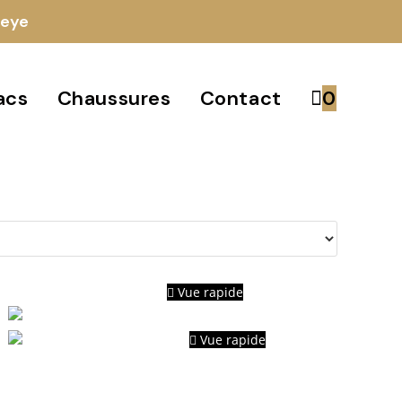
ueye
acs
Chaussures
Contact
0
Vue rapide
Vue rapide
Marque Demelier très chics