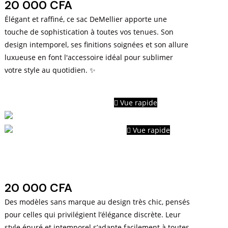
20 000
CFA
Élégant et raffiné, ce sac DeMellier apporte une
touche de sophistication à toutes vos tenues. Son
design intemporel, ses finitions soignées et son allure
luxueuse en font l'accessoire idéal pour sublimer
votre style au quotidien. ✨
Vue rapide
Vue rapide
Modèles sans marques très
chics
20 000
CFA
Des modèles sans marque au design très chic, pensés
pour celles qui privilégient l’élégance discrète. Leur
style épuré et intemporel s’adapte facilement à toutes