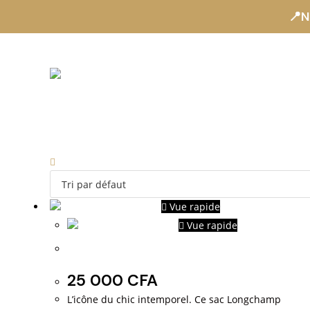
📍N
Vue rapide
Vue rapide
Longchamp classique
25 000
CFA
L’icône du chic intemporel. Ce sac Longchamp