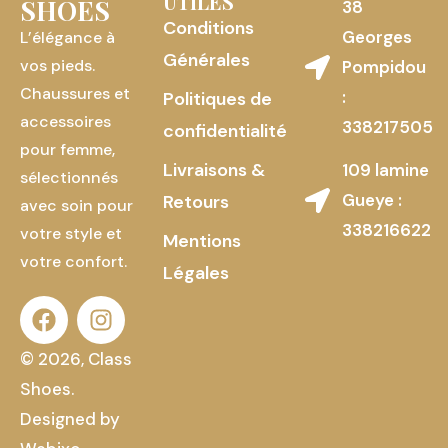
UTILES
SHOES
38
Conditions
Georges
L’élégance à
Générales
vos pieds.
Pompidou
Chaussures et
:
Politiques de
accessoires
338217505
confidentialité
pour femme,
Livraisons &
109 lamine
sélectionnés
Gueye :
Retours
avec soin pour
338216622
votre style et
Mentions
votre confort.
Légales
© 2026, Class
Shoes.
Designed by